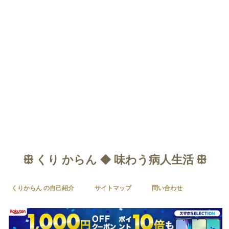
ꕥ くり からん ◆ 味わう病人生活 ꕥ
くりからん の自己紹介
サイトマップ
問い合わせ