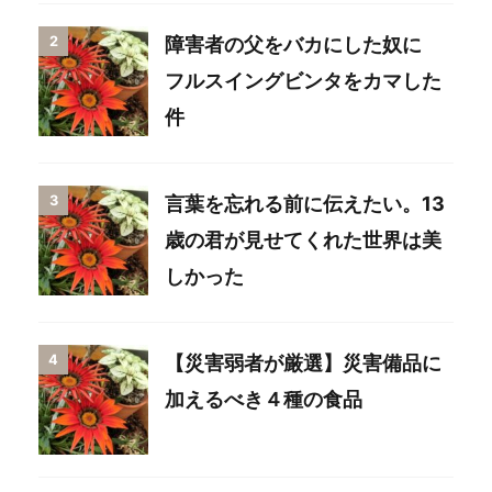
2
障害者の父をバカにした奴に
フルスイングビンタをカマした
件
3
言葉を忘れる前に伝えたい。13
歳の君が見せてくれた世界は美
しかった
4
【災害弱者が厳選】災害備品に
加えるべき４種の食品